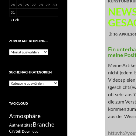
KUNST UND KU
24
25
26
27
28
29
30
NEWS
31
GESA
« Feb.
10. APRIL 20
ZUVOR AUF KEIMLING…
Ein unterha
Zuvor
meine Posi
auf
Keimling…
Meine Artikel
nicht jedem.
SUCHE NACH KATEGORIEN
Videospielen 
Suche
(geschichts)
nach
Kategorien
oft sehr aus
die zum Verst
TAG CLOUD
kommen zum 
Atmosphäre
aus der Wisse
Branche
Authentizität
Crytek
Download
httpvh://yo