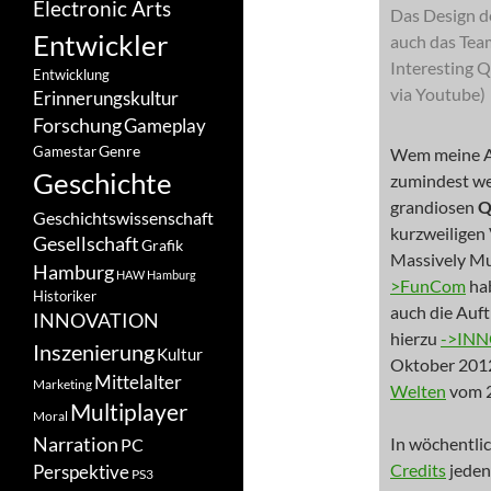
Electronic Arts
Das Design de
Entwickler
auch das Team
Interesting 
Entwicklung
via Youtube)
Erinnerungskultur
Forschung
Gameplay
Genre
Gamestar
Wem meine Ar
Geschichte
zumindest we
grandiosen
Q
Geschichtswissenschaft
kurzweiligen
Gesellschaft
Grafik
Massively M
Hamburg
HAW Hamburg
>FunCom
hab
Historiker
auch die Auft
INNOVATION
hierzu
->INN
Inszenierung
Kultur
Oktober 201
Mittelalter
Marketing
Welten
vom 2
Multiplayer
Moral
Narration
In wöchentli
PC
Credits
jeden
Perspektive
PS3