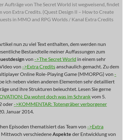
r Aufträge von The Secret World ist wegweisend, findet
 von Extra Credits. (Quest Design II – How to Create
Quests in MMO and RPG Worlds / Kanal Extra Credits
tikel nun zu viel Text enthalten, dem werden nun
sentliche Bestandteile meiner Auffassungen zum
uestdesign
von
->The Secret World
in einem sehr
 Video von
->Extra Credits
anschaulich gemacht. Zu dem
ultiplayer Online Role-Playing Game (MMORPG) von
-
e ich neben vielen anderen Elementen sehr detailliert
räge und ihre Strukturen beleuchtet. Lesen Sie gerne
OVATION: Da wohnt doch was im Schrank
vom 5.
2 oder
->KOMMENTAR: Totengräber verborgener
0. Januar 2014.
chen Episoden thematisiert das Team von
->Extra
 Mittwoch verschiedene
Aspekte
der Entwicklung von