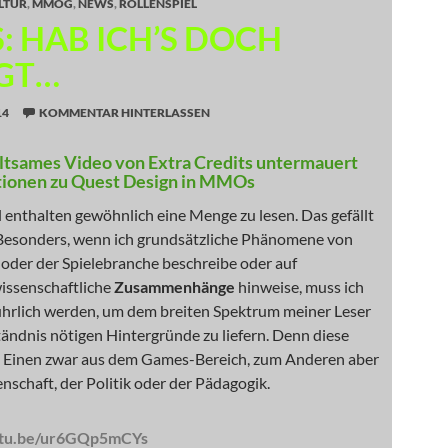
LTUR
,
MMOG
,
NEWS
,
ROLLENSPIEL
: HAB ICH’S DOCH
GT…
14
KOMMENTAR HINTERLASSEN
ltsames Video von Extra Credits untermauert
tionen zu Quest Design in MMOs
 enthalten gewöhnlich eine Menge zu lesen. Das gefällt
 Besonders, wenn ich grundsätzliche Phänomene von
oder der Spielebranche beschreibe oder auf
wissenschaftliche
Zusammenhänge
hinweise, muss ich
führlich werden, um dem breiten Spektrum meiner Leser
ändnis nötigen Hintergründe zu liefern. Denn diese
Einen zwar aus dem Games-Bereich, zum Anderen aber
nschaft, der Politik oder der Pädagogik.
utu.be/ur6GQp5mCYs