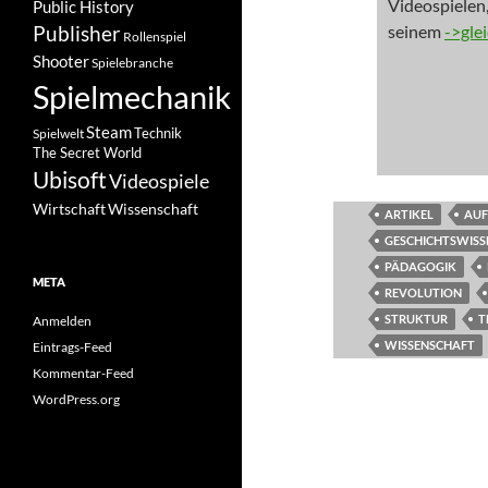
Videospielen,
Public History
Publisher
seinem
->gle
Rollenspiel
Shooter
Spielebranche
Spielmechanik
Steam
Spielwelt
Technik
The Secret World
Ubisoft
Videospiele
Wissenschaft
Wirtschaft
ARTIKEL
AUF
GESCHICHTSWISS
PÄDAGOGIK
META
REVOLUTION
STRUKTUR
T
Anmelden
WISSENSCHAFT
Eintrags-Feed
Kommentar-Feed
WordPress.org