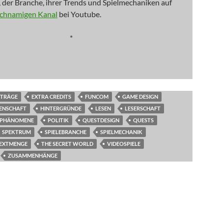
 der Branche, ihrer Trends und Spielmechaniken auf
ichnamigen Kanal
bei Youtube.
*
TRÄGE
EXTRA CREDITS
FUNCOM
GAME DESIGN
ENSCHAFT
HINTERGRÜNDE
LESEN
LESERSCHAFT
PHÄNOMENE
POLITIK
QUESTDESIGN
QUESTS
SPEKTRUM
SPIELEBRANCHE
SPIELMECHANIK
EXTMENGE
THE SECRET WORLD
VIDEOSPIELE
ZUSAMMENHÄNGE