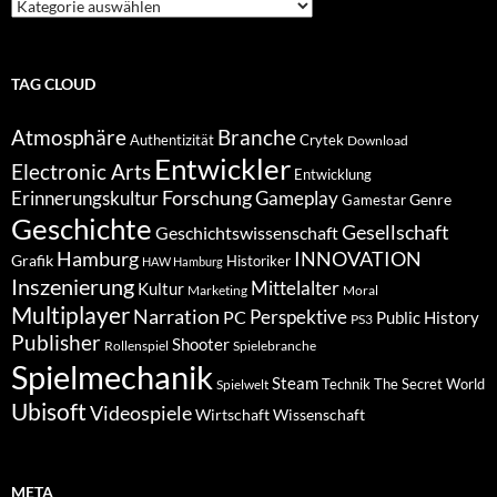
Suche
nach
Kategorien
TAG CLOUD
Atmosphäre
Branche
Authentizität
Crytek
Download
Entwickler
Electronic Arts
Entwicklung
Forschung
Gameplay
Erinnerungskultur
Genre
Gamestar
Geschichte
Gesellschaft
Geschichtswissenschaft
Hamburg
INNOVATION
Grafik
Historiker
HAW Hamburg
Inszenierung
Mittelalter
Kultur
Marketing
Moral
Multiplayer
Narration
PC
Perspektive
Public History
PS3
Publisher
Shooter
Rollenspiel
Spielebranche
Spielmechanik
Steam
Spielwelt
Technik
The Secret World
Ubisoft
Videospiele
Wissenschaft
Wirtschaft
META