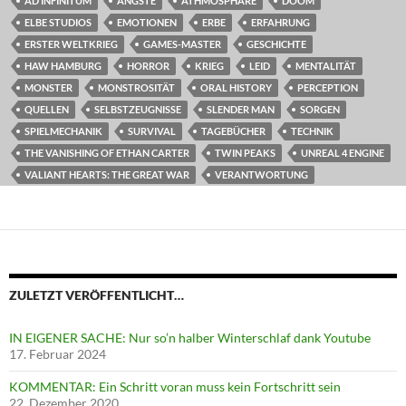
AD INFINITUM
ÄNGSTE
ATHMOSPHÄRE
DOOM
ELBE STUDIOS
EMOTIONEN
ERBE
ERFAHRUNG
ERSTER WELTKRIEG
GAMES-MASTER
GESCHICHTE
HAW HAMBURG
HORROR
KRIEG
LEID
MENTALITÄT
MONSTER
MONSTROSITÄT
ORAL HISTORY
PERCEPTION
QUELLEN
SELBSTZEUGNISSE
SLENDER MAN
SORGEN
SPIELMECHANIK
SURVIVAL
TAGEBÜCHER
TECHNIK
THE VANISHING OF ETHAN CARTER
TWIN PEAKS
UNREAL 4 ENGINE
VALIANT HEARTS: THE GREAT WAR
VERANTWORTUNG
ZULETZT VERÖFFENTLICHT…
IN EIGENER SACHE: Nur so’n halber Winterschlaf dank Youtube
17. Februar 2024
KOMMENTAR: Ein Schritt voran muss kein Fortschritt sein
22. Dezember 2020