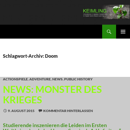
Zum
Inhalt
springen
Suchen
KEIMLING
PRIMÄR
MENÜ
Schlagwort-Archiv: Doom
ACTIONSPIELE
,
ADVENTURE
,
NEWS
,
PUBLIC HISTORY
NEWS: MONSTER DES
KRIEGES
9. AUGUST 2015
KOMMENTAR HINTERLASSEN
Studierende inszenieren die Leiden im Ersten