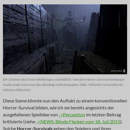
Die Schatten des Ersten Weltkrieges sind häßlich. Vom dem Horror-Survival Hamburger
Studierender kann man das allerdings nicht behaupten. (Abb. Offizieller Screenshot Ad
Infinitum Webseite)
Diese Szene könnte nun den Auftakt zu einem konventionellen
Horror-Survival bilden, wie ich sie bereits angesichts der
ausgefallenen Spielidee von
->Perception
im letzten Beitrag
kritisierte (siehe
->NEWS: Blinde Flecken vom 18. Juli 2015
).
Solche
Horror-Survivals
geben den Spielern und ihren