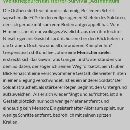
Weltkrieg durch das Horror-Survival „Ad Infinitum“
Die Gräben sind feucht und schlammig. Bei jedem Schritt
sapschen die Füße in den vollgesogenen Stiefeln des Soldaten,
der sich gerade mühsam vom Boden aufgerappelt hat. Vom
Himmel scheint nur wolkiges Zwielicht, aus dem ihm leichter
Nieselregen ins Gesicht sprüht. So senkt er den Blick lieber in
die Gräben. Doch, wo sind all die anderen Kämpfer hin?
Gespenstisch still und leer, ohne eine
Menschenseele
,
erstreckt sich das Gewirr aus Gängen und Unterständen vor
dem Soldaten, der zögerlich seinen Weg fortsetzt. Sein trüber
Blick erhascht eine verschwommene Gestalt, die weiter hinten
in einer Biegung verschwindet. Ist es ein anderer Soldat? Der
Soldat strauchelt, als stärkerer Regen beginnt, den Untergrund
aufzuweichen. Als er sich wieder fängt und aufrichtet, ist die
Gestalt plötzlich nur noch wenige Meter entfernt und
eindeutig kein Mensch: Ein geisterhafter Albtraum spielt, nur
wenige Schritte entfernt, bedrohlich mit seinen spitzen
Krallen.