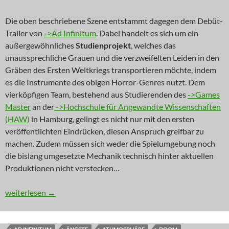
Die oben beschriebene Szene entstammt dagegen dem Debüt-
Trailer von
->Ad Infinitum
. Dabei handelt es sich um ein
außergewöhnliches
Studienprojekt
, welches das
unaussprechliche Grauen und die verzweifelten Leiden in den
Gräben des Ersten Weltkriegs transportieren möchte, indem
es die Instrumente des obigen Horror-Genres nutzt. Dem
vierköpfigen Team, bestehend aus Studierenden des
->Games
Master
an der
->Hochschule für Angewandte Wissenschaften
(HAW)
in Hamburg, gelingt es nicht nur mit den ersten
veröffentlichten Eindrücken, diesen Anspruch greifbar zu
machen. Zudem müssen sich weder die Spielumgebung noch
die bislang umgesetzte Mechanik technisch hinter aktuellen
Produktionen nicht verstecken…
NEWS: Monster des Krieges
weiterlesen
→