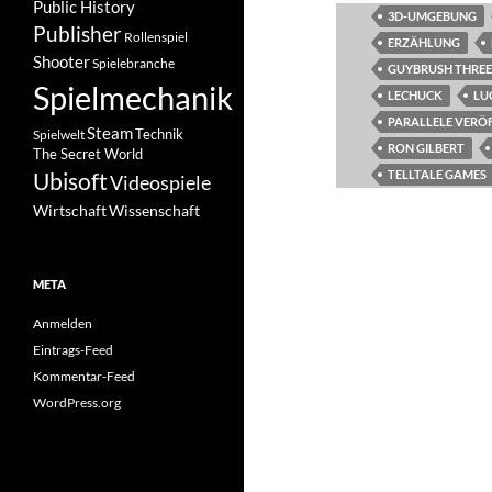
Public History
3D-UMGEBUNG
Publisher
Rollenspiel
ERZÄHLUNG
Shooter
Spielebranche
GUYBRUSH THR
Spielmechanik
LECHUCK
LU
PARALLELE VERÖ
Steam
Spielwelt
Technik
RON GILBERT
The Secret World
TELLTALE GAMES
Ubisoft
Videospiele
Wissenschaft
Wirtschaft
META
Anmelden
Eintrags-Feed
Kommentar-Feed
WordPress.org