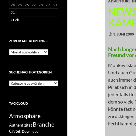
ADVENTURE
,
I
24
25
26
27
28
29
30
NEWS
31
KÄMP
« Feb.
3. JUNI 2009
ZUVOR AUF KEIMLING…
Nach langen
Zuvor
Freund vor 
auf
Keimling…
Monkey Island
Und auch Guy
SUCHE NACH KATEGORIEN
auch immer d
Suche
Pirat
sich in 
nach
Kategorien
jedenfalls fle
dem so viele 
TAG CLOUD
könnte fast n
Atmosphäre
zurückliegend
Fechtkampf ge
Branche
Authentizität
Crytek
Download