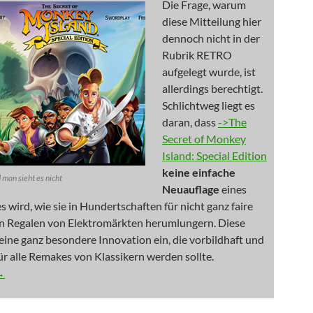
Die Frage, warum
diese Mitteilung hier
dennoch nicht in der
Rubrik RETRO
aufgelegt wurde, ist
allerdings berechtigt.
Schlichtweg liegt es
daran, dass
->The
Secret of Monkey
Island: Special Edition
keine einfache
 man sieht es nicht
Neuauflage
eines
es wird, wie sie in Hundertschaften für nicht ganz faire
en Regalen von Elektromärkten herumlungern. Diese
 eine ganz besondere Innovation ein, die vorbildhaft und
r alle Remakes von Klassikern werden sollte.
ssend, Du kämpfst wie eine Kuh
→