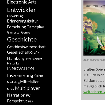
Electronic Arts
Entwickler
Entwicklung
Erinnerungskultur
Forschung
Gameplay
Genre
Gamestar
Geschichte
Geschichtswissenschaft
Gesellschaft
Grafik
Hamburg
HAW Hamburg
Zehn Jahr älter und
Historiker
INNOVATION
uralten Spiel
Inszenierung
10 Euro in d
Kultur
Edition setzt
Mittelalter
Marketing
maßgeblich fü
Multiplayer
Moral
NEWS: Wie pa
weiterlesen
Narration
PC
Perspektive
PS3