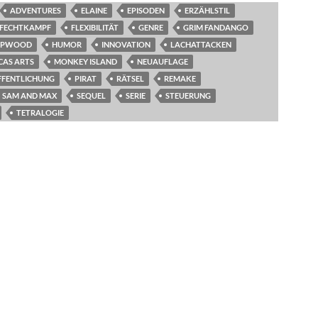
ADVENTURES
ELAINE
EPISODEN
ERZÄHLSTIL
FECHTKAMPF
FLEXIBILITÄT
GENRE
GRIM FANDANGO
EEPWOOD
HUMOR
INNOVATION
LACHATTACKEN
CAS ARTS
MONKEY ISLAND
NEUAUFLAGE
FFENTLICHUNG
PIRAT
RÄTSEL
REMAKE
SAM AND MAX
SEQUEL
SERIE
STEUERUNG
TETRALOGIE