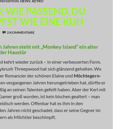
NNOVATION
,
NEWS
,
RETRO
: WIE PASSEND, DU
FST WIE EINE KUH
2 KOMMENTARE
 Jahren steht mit „Monkey Island“ ein alter
der Haustür
 kehrt wieder zurück – in einer verbesserten Form.
brush Threepwood hat sich glänzend gehalten. Wo
er Romancier der schönen Elaine und
Möchtegern-
den vergangenen Jahren herumgetrieben hat, dürfte er
ißig an seinen Talenten gefeilt haben. Aber der Kerl mit
Gamer groß wurden, ist kein bischen gealtert – man
eidisch werden. Offenbar hat es ihm in den
en Jahren nicht geschadet, dass er seine Gegner im
rn als Milchtier beschimpft.