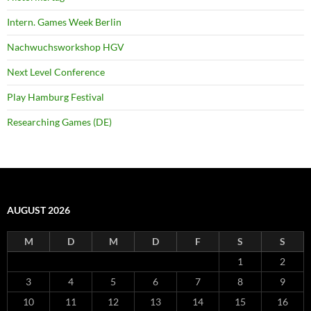
Intern. Games Week Berlin
Nachwuchsworkshop HGV
Next Level Conference
Play Hamburg Festival
Researching Games (DE)
AUGUST 2026
M
D
M
D
F
S
S
1
2
3
4
5
6
7
8
9
10
11
12
13
14
15
16