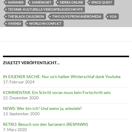
SARIANER
SARIENS.NET
SIERRA ONLINE
SPACE QUEST
TECHNIK-KULTURELLE VIDEOSPIELEGESCHICHTE
THE BLACK CAULDRON
TWO GUYS FROM ANDROMEDA
VGA
VIVENDI
WORLD IN CONFLICT
ZULETZT VERÖFFENTLICHT…
IN EIGENER SACHE: Nur so’n halber Winterschlaf dank Youtube
17. Februar 2024
KOMMENTAR: Ein Schritt voran muss kein Fortschritt sein
22. Dezember 2020
NEWS: Wer bin ich? Und wenn ja, wieviele?
13. September 2020
RETRO: Besuch von den Sarianern (RESPAWN)
7. März 2020