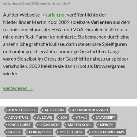
erste ‚Space Quest‘ (Abb. eigener Screenshot)
Auf der Webseite
->sarien.net
veröffentlichte der
Niederländer Martin Kool 2009 spielbare
Varianten
aus dem
technischen Stand, der EGA- und VGA-Grafiken in 2D noch
mit einem Text-Parser kombinierte. Sie bestachen durch eine
ansehnliche grafische Kulisse, darin steuerbare Spielfiguren
und umfangreich erzählte, humorige Geschichten. Lange
waren Sie selbst im Orcus der Geschichte nahezu unspielbar
verschollen. 2009 belebte sie dann Kool als Browsergames
wieder.
RETRO: Besuch von den Sarianern (RESPAWN)
weiterlesen
→
ABENTEUERSPIEL
ACTIVISION
ACTIVISION BLIZZARD
ADVENTURE
AL LOWE
EGA
HTML5
JAVASCRIPT
KING'S QUEST
LUCAS ARTS
MARTIN KOOL
MERGER
PARSER
POINT&CLICK
POLICE QUEST
ROBERTA WILLIAMS