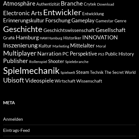
Atmosphäre
Branche
Authentizität
Crytek
Download
Entwickler
Electronic Arts
Entwicklung
Forschung
Gameplay
Erinnerungskultur
Genre
Gamestar
Geschichte
Gesellschaft
Geschichtswissenschaft
Hamburg
INNOVATION
Grafik
Historiker
HAW Hamburg
Inszenierung
Mittelalter
Kultur
Marketing
Moral
Multiplayer
Narration
PC
Perspektive
Public History
PS3
Publisher
Shooter
Rollenspiel
Spielebranche
Spielmechanik
Steam
Spielwelt
Technik
The Secret World
Ubisoft
Videospiele
Wissenschaft
Wirtschaft
META
Anmelden
Eintrags-Feed