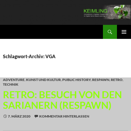
Zum
Inhalt
springen
Suchen
KEIMLING
PRIMÄR
MENÜ
Schlagwort-Archiv: VGA
ADVENTURE
,
KUNST UND KULTUR
,
PUBLIC HISTORY
,
RESPAWN
,
RETRO
,
TECHNIK
RETRO: BESUCH VON DEN
SARIANERN (RESPAWN)
7. MÄRZ 2020
KOMMENTAR HINTERLASSEN