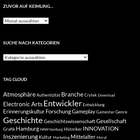
ZUVOR AUF KEIMLING…
Zuvor
auf
Keimling…
SUCHE NACH KATEGORIEN
Suche
nach
Kategorien
TAG CLOUD
Atmosphäre
Branche
Authentizität
Crytek
Download
Entwickler
Electronic Arts
Entwicklung
Forschung
Gameplay
Erinnerungskultur
Genre
Gamestar
Geschichte
Gesellschaft
Geschichtswissenschaft
Hamburg
INNOVATION
Grafik
Historiker
HAW Hamburg
Inszenierung
Mittelalter
Kultur
Marketing
Moral