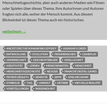
Menschheitsgeschichte, aber auch anderen Medien wie Filmen
oder Spielen über dieses Thema. Ihre Autorinnen und Autoren
fragten sich alle, woher der Mensch kommt. Aus diesem
Blickwinkel ist dieses Thema auch ein historisches.
NEWS: The First of Us
weiterlesen
→
ANCESTORS THE HUMANKIND ODYSSEY
ASSASSIN'S CREED
ENTWICKLUNG
EVOLUTION
FRÜHMENSCHEN
GAMEPLAY
GEMEINSCHAFT
GESCHICHTSBILDER
GESELLSCHAFT
KREATIVITÄT
LERNEN
MENSCHENAFFEN
MENSCHHEIT
MENSCHHEITSGESCHICHTE
NEUGIER
PANACHE DIGITAL GAMES
PATRICE DÉSILETS
SEMIOTIK
SIPPE
SPIELMECHANIK
SYMBOLIK
THQ
UMWELT
URTRIEB
VIRTUELLE REALITÄT
VORSTELLUNGEN
WISSENSDURST