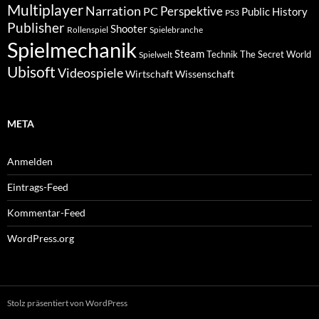
Multiplayer
Narration
PC
Perspektive
Public History
PS3
Publisher
Shooter
Rollenspiel
Spielebranche
Spielmechanik
Steam
Spielwelt
Technik
The Secret World
Ubisoft
Videospiele
Wissenschaft
Wirtschaft
META
Anmelden
Eintrags-Feed
Kommentar-Feed
WordPress.org
Stolz präsentiert von WordPress