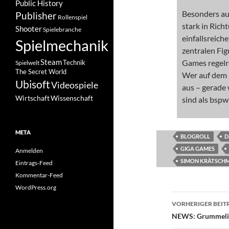
Public History
Besonders auf
Publisher
Rollenspiel
stark in Rich
Shooter
Spielebranche
einfallsreich
Spielmechanik
zentralen Fi
Steam
Games regelre
Spielwelt
Technik
The Secret World
Wer auf dem 
Ubisoft
Videospiele
aus – gerade 
Wissenschaft
Wirtschaft
sind als bsp
META
BLOGROLL
D
GIGA GAMES
Anmelden
SIMON KRÄTSCH
Eintrags-Feed
Kommentar-Feed
WordPress.org
Beitragsn
VORHERIGER BEIT
NEWS: Grummeli