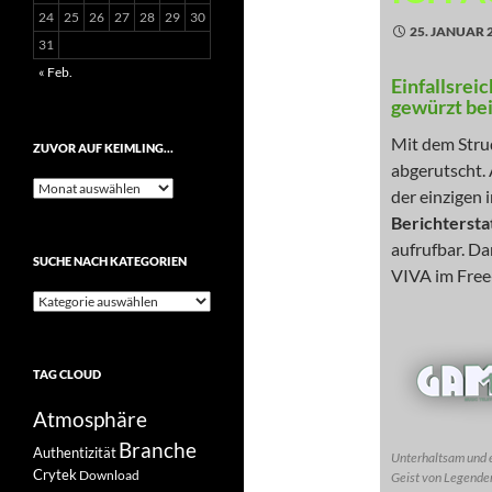
24
25
26
27
28
29
30
25. JANUAR 
31
« Feb.
Einfallsrei
gewürzt be
Mit dem Stru
ZUVOR AUF KEIMLING…
abgerutscht. 
Zuvor
der einzigen
auf
Berichtersta
Keimling…
aufrufbar. D
SUCHE NACH KATEGORIEN
VIVA im Free
Suche
nach
Kategorien
TAG CLOUD
Atmosphäre
Branche
Authentizität
Unterhaltsam und ei
Crytek
Download
Geist von Legende