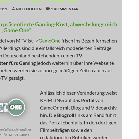
2011
NICO NOLDEN
1 KOMMENTAR
ch präsentierte Gaming-Kost, abwechslungsreich
i „Game One“
del von MTV ist
->GameOne
frisch ins Bezahlfernsehen
Allerdings sind die einfallsreich moderierten Beiträge
 in Deutschland bestehenden, reinen
TV-
tter fürs Gaming
jedoch weiterhin über ihre Webseite
aneben werden sie zu unregelmäßigen Zeiten auch auf
-TV gezeigt.
Anlässlich dieser Veränderung weist
KEIMLING auf das Portal von
GameOne mit Blog und Videoarchiv
hin. Die
Blogroll
links am Rand führt
das Portal ebenfalls. In den dortigen
nfallsreich - und der
Filmbeiträgen sowie den
n - bei MTVs Games-
redaktionellen Rubriken werden