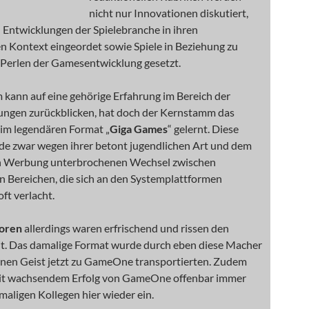
nicht nur Innovationen diskutiert,
 Entwicklungen der Spielebranche in ihren
n Kontext eingeordet sowie Spiele in Beziehung zu
Perlen der Gamesentwicklung gesetzt.
 kann auf eine gehörige Erfahrung im Bereich der
ngen zurückblicken, hat doch der Kernstamm das
m legendären Format „
Giga Games
“ gelernt. Diese
e zwar wegen ihrer betont jugendlichen Art und dem
h Werbung unterbrochenen Wechsel zwischen
n Bereichen, die sich an den Systemplattformen
oft verlacht.
oren
allerdings waren erfrischend und rissen den
t. Das damalige Format wurde durch eben diese Macher
jenen Geist jetzt zu GameOne transportierten. Zudem
mit wachsendem Erfolg von GameOne offenbar immer
aligen Kollegen hier wieder ein.