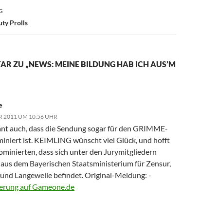
G
y Prolls
R ZU „NEWS: MEINE BILDUNG HAB ICH AUS’M
e
R 2011 UM 10:56 UHR
ant auch, dass die Sendung sogar für den GRIMME-
miniert ist. KEIMLING wünscht viel Glück, und hofft
ominierten, dass sich unter den Jurymitgliedern
aus dem Bayerischen Staatsministerium für Zensur,
 und Langeweile befindet. Original-Meldung: -
erung auf Gameone.de