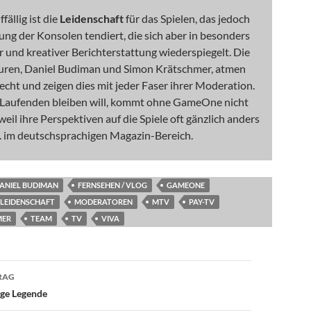
fällig ist die
Leidenschaft
für das Spielen, das jedoch
tung der Konsolen tendiert, die sich aber in besonders
er und kreativer Berichterstattung wiederspiegelt. Die
guren, Daniel Budiman und Simon Krätschmer, atmen
cht und zeigen dies mit jeder Faser ihrer Moderation.
Laufenden bleiben will, kommt ohne GameOne nicht
weil ihre Perspektiven auf die Spiele oft gänzlich anders
w. im deutschsprachigen Magazin-Bereich.
ANIEL BUDIMAN
FERNSEHEN / VLOG
GAMEONE
LEIDENSCHAFT
MODERATOREN
MTV
PAY-TV
MER
TEAM
TV
VIVA
avigation
RAG
ge Legende