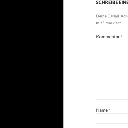
SCHREIBE EI
Deine E-Mail-Adre
mit
*
markiert
Kommentar
*
Name
*