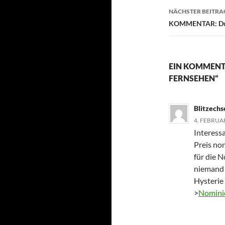
NÄCHSTER BEITRA
KOMMENTAR: Dut
EIN KOMMENTA
FERNSEHEN“
Blitzechs
4. FEBRUA
Interess
Preis no
für die N
niemand 
Hysterie
>
Nomini