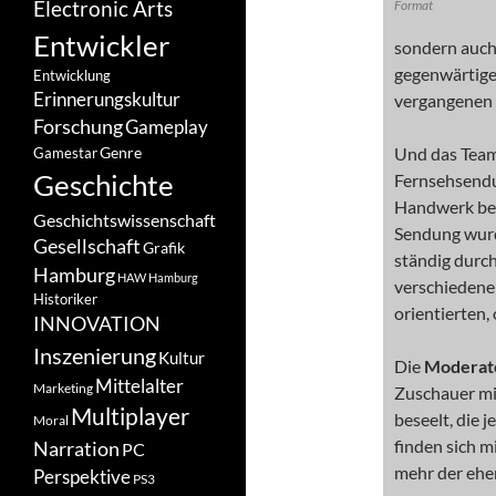
Electronic Arts
Format
Entwickler
sondern auch
gegenwärtige
Entwicklung
Erinnerungskultur
vergangenen 
Forschung
Gameplay
Und das Team
Genre
Gamestar
Geschichte
Fernsehsendu
Handwerk bei
Geschichtswissenschaft
Sendung wurd
Gesellschaft
Grafik
ständig durc
Hamburg
HAW Hamburg
verschiedene
Historiker
orientierten, 
INNOVATION
Inszenierung
Kultur
Die
Moderat
Mittelalter
Marketing
Zuschauer mi
Multiplayer
beseelt, die 
Moral
finden sich 
Narration
PC
mehr der ehem
Perspektive
PS3