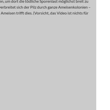
n, um dort die tödliche Sporenlast möglichst breit zu
 verbreitet sich der Pilz durch ganze Ameisenkolonien –
Ameisen trifft dies. (Vorsicht, das Video ist nichts für