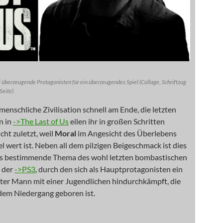
ei überzeugende Protagonisten für ein überzeugendes Spiel (Collage, Schriftzug
 Seite)
 menschliche Zivilisation schnell am Ende, die letzten
n in
->The Last of Us
eilen ihr in großen Schritten
cht zuletzt, weil
Moral
im Angesicht des Überlebens
el wert ist. Neben all dem pilzigen Beigeschmack ist dies
s bestimmende Thema des wohl letzten bombastischen
s der
->PS3
, durch den sich als Hauptprotagonisten ein
rter Mann mit einer Jugendlichen hindurchkämpft, die
dem Niedergang geboren ist.