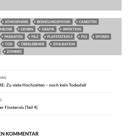
ATMOSPHÄRE
BEWEGUNGSPHYSIK
CANESTEN
MEONE
GEHIRN
GRAFIK
INFEKTION
PARASITEN
PILZ
PLAYSTATION 3
PS3
SPOREN
TOD
ÜBERLEBENDE
ZIVILISATION
ZOMBIES
avigation
RAG
: Zu viele Hochzeiten – noch kein Todesfall
G
 Finsternis (Teil 4)
NEN KOMMENTAR