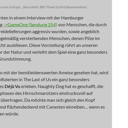
 was im Kopf... (Ausschnitt: BBC Planet Earth Dokumentation)
chten in einem Interview mit der Hamburger
ng
->GameOne (Sendung 254)
von Menschen, die durch
reidelieferungen aggressiv wurden, sowie angeblich
egelmäßig versterbenden Menschen, denen Pilze im
cht ausbliesen. Diese Vorstellung rührt an unseren
or der Natur und verleiht dem Spiel eine ganz besonders
 Grundstimmung.
o mit der bemitleidenswerten Ameise gesehen hat, wird
fizierten in The Last of Us ein ganz besonders
es
Déjà Vu
erleben. Naughty Dog hat es geschafft, die
phasen des Hirnschmarotzers eindrucksvoll auf
übertragen. Da möchte man sich gleich den Kopf
nd flächendeckend mit Canesten einreiben… wenn es
fen würde.