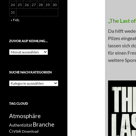
24
25
26
27
28
29
30
31
« Feb.
„The Last o
Da hilft wed
Pilzes einge
ZUVOR AUF KEIMLING…
lassen sich d
Zuvor
für einen Fre
auf
weitere Spore
Keimling…
SUCHE NACH KATEGORIEN
Suche
nach
Kategorien
TAG CLOUD
Atmosphäre
Branche
Authentizität
Crytek
Download