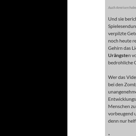
Auch Ameisen haben
Und sie beri
Spielesendu
verpilzte Get
noch heute r
Gehirn das Li
Urängste
n v
bedrohliche
Wer das Vide
bei den Zombi
unangenehm
Entwicklungs
Menschen zu 
vorbeugend u
denn nur hel
*