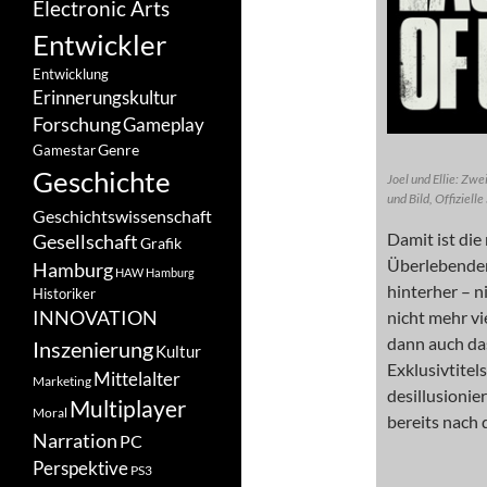
Electronic Arts
Entwickler
Entwicklung
Erinnerungskultur
Forschung
Gameplay
Genre
Gamestar
Geschichte
Joel und Ellie: Zw
und Bild, Offizielle
Geschichtswissenschaft
Damit ist die
Gesellschaft
Grafik
Überlebende
Hamburg
HAW Hamburg
hinterher – ni
Historiker
INNOVATION
nicht mehr vi
dann auch da
Inszenierung
Kultur
Exklusivtitel
Mittelalter
Marketing
desillusionie
Multiplayer
Moral
bereits nach 
Narration
PC
Perspektive
PS3