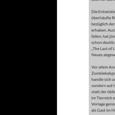
Die Entwickl
überhäufte R
bezüglich de
erhaben. Auc
fallen, hat jü
schon deutlic
„The Last of
Neues abgew
Vor allem And
Zombiekalyps
handle sich u
sondern auf 
statt der übl
im Tierreich 
Vorlage geno
als Gast im 